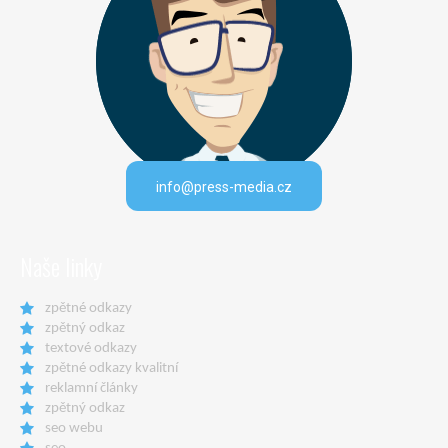
info@press-media.cz
Naše linky
zpětné odkazy
zpětný odkaz
textové odkazy
zpětné odkazy kvalitní
reklamní články
zpětný odkaz
seo webu