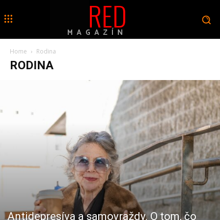
RED
MAGAZÍN
Home
Rodina
RODINA
Antidepresíva a samovraždy. O tom, čo