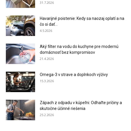
31.7.2026
Havarijné poistenie: Kedy sa naozaj oplatí a na
čo si dať...
4.5.2026
Aký filter na vodu do kuchyne pre modernú
domácnosť bez kompromisov
21.4.2026
Omega-3 v strave a doplnkoch výživy
15.3.2026
Zápach z odpadu v kúpeľni: Odhaľte príčiny a
skutočne účinné riešenia
25.2.2026