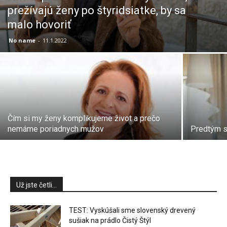
prežívajú ženy po štyridsiatke, by sa
malo hovoriť
No name
-
11.1.2022
Čím si my ženy komplikujeme život a prečo
nemáme poriadnych mužov
Predtým si
Už jste četli...
TEST: Vyskúšali sme slovenský drevený
sušiak na prádlo Čistý Štýl