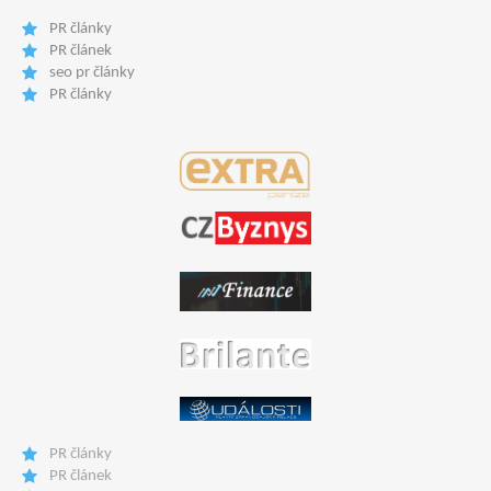
PR články
PR článek
seo pr články
PR články
PR články
PR článek