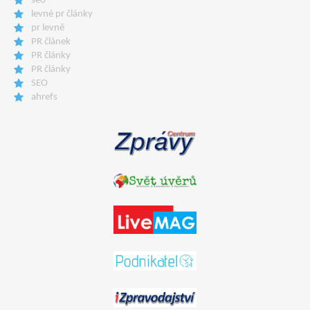
seo
levné pr články
pr levně
PR článek
PR články
PR články
SEO
ahrefs