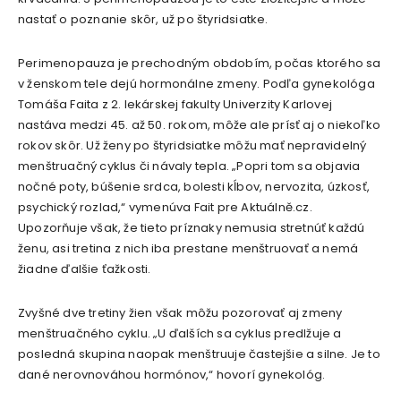
nastať o poznanie skôr, už po štyridsiatke.
Perimenopauza je prechodným obdobím, počas ktorého sa
v ženskom tele dejú hormonálne zmeny. Podľa gynekológa
Tomáša Faita z 2. lekárskej fakulty Univerzity Karlovej
nastáva medzi 45. až 50. rokom, môže ale prísť aj o niekoľko
rokov skôr. Už ženy po štyridsiatke môžu mať nepravidelný
menštruačný cyklus či návaly tepla. „Popri tom sa objavia
nočné poty, búšenie srdca, bolesti kĺbov, nervozita, úzkosť,
psychický rozlad,“ vymenúva Fait pre Aktuálně.cz.
Upozorňuje však, že tieto príznaky nemusia stretnúť každú
ženu, asi tretina z nich iba prestane menštruovať a nemá
žiadne ďalšie ťažkosti.
Zvyšné dve tretiny žien však môžu pozorovať aj zmeny
menštruačného cyklu. „U ďalších sa cyklus predlžuje a
posledná skupina naopak menštruuje častejšie a silne. Je to
dané nerovnováhou hormónov,“ hovorí gynekológ.