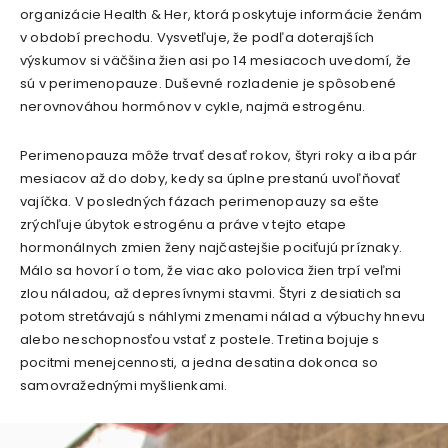
organizácie Health & Her, ktorá poskytuje informácie ženám
v období prechodu. Vysvetľuje, že podľa doterajších
výskumov si väčšina žien asi po 14 mesiacoch uvedomí, že
sú v perimenopauze. Duševné rozladenie je spôsobené
nerovnováhou hormónov v cykle, najmä estrogénu.
Perimenopauza môže trvať desať rokov, štyri roky a iba pár
mesiacov až do doby, kedy sa úplne prestanú uvoľňovať
vajíčka. V posledných fázach perimenopauzy sa ešte
zrýchľuje úbytok estrogénu a práve v tejto etape
hormonálnych zmien ženy najčastejšie pociťujú príznaky.
Málo sa hovorí o tom, že viac ako polovica žien trpí veľmi
zlou náladou, až depresívnymi stavmi. Štyri z desiatich sa
potom stretávajú s náhlymi zmenami nálad a výbuchy hnevu
alebo neschopnosťou vstať z postele. Tretina bojuje s
pocitmi menejcennosti, a jedna desatina dokonca so
samovražednými myšlienkami.