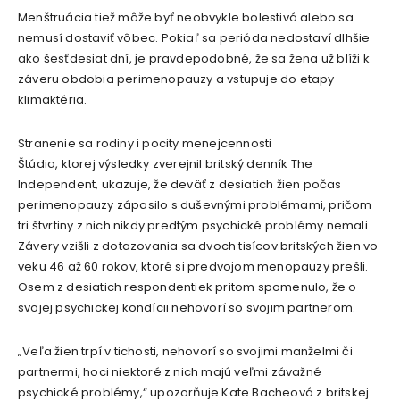
Menštruácia tiež môže byť neobvykle bolestivá alebo sa
nemusí dostaviť vôbec. Pokiaľ sa perióda nedostaví dlhšie
ako šesťdesiat dní, je pravdepodobné, že sa žena už blíži k
záveru obdobia perimenopauzy a vstupuje do etapy
klimaktéria.
Stranenie sa rodiny i pocity menejcennosti
Štúdia, ktorej výsledky zverejnil britský denník The
Independent, ukazuje, že deväť z desiatich žien počas
perimenopauzy zápasilo s duševnými problémami, pričom
tri štvrtiny z nich nikdy predtým psychické problémy nemali.
Závery vzišli z dotazovania sa dvoch tisícov britských žien vo
veku 46 až 60 rokov, ktoré si predvojom menopauzy prešli.
Osem z desiatich respondentiek pritom spomenulo, že o
svojej psychickej kondícii nehovorí so svojim partnerom.
„Veľa žien trpí v tichosti, nehovorí so svojimi manželmi či
partnermi, hoci niektoré z nich majú veľmi závažné
psychické problémy,“ upozorňuje Kate Bacheová z britskej