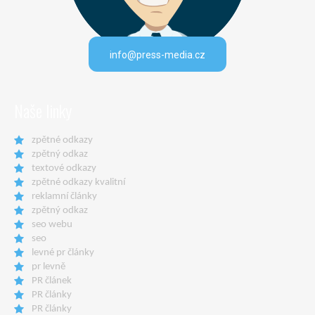
info@press-media.cz
Naše linky
zpětné odkazy
zpětný odkaz
textové odkazy
zpětné odkazy kvalitní
reklamní články
zpětný odkaz
seo webu
seo
levné pr články
pr levně
PR článek
PR články
PR články