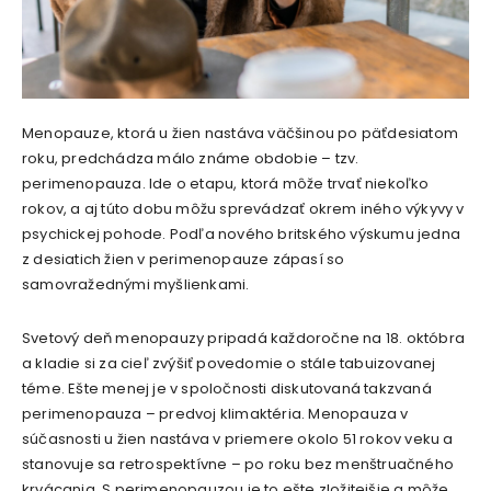
Menopauze, ktorá u žien nastáva väčšinou po päťdesiatom
roku, predchádza málo známe obdobie – tzv.
perimenopauza. Ide o etapu, ktorá môže trvať niekoľko
rokov, a aj túto dobu môžu sprevádzať okrem iného výkyvy v
psychickej pohode. Podľa nového britského výskumu jedna
z desiatich žien v perimenopauze zápasí so
samovražednými myšlienkami.
Svetový deň menopauzy pripadá každoročne na 18. októbra
a kladie si za cieľ zvýšiť povedomie o stále tabuizovanej
téme. Ešte menej je v spoločnosti diskutovaná takzvaná
perimenopauza – predvoj klimaktéria. Menopauza v
súčasnosti u žien nastáva v priemere okolo 51 rokov veku a
stanovuje sa retrospektívne – po roku bez menštruačného
krvácania. S perimenopauzou je to ešte zložitejšie a môže