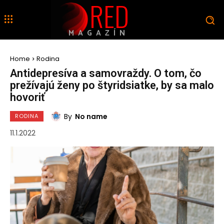
RED
MAGAZÍN
Home
Rodina
Antidepresíva a samovraždy. O tom, čo
prežívajú ženy po štyridsiatke, by sa malo
hovoriť
By
No name
RODINA
11.1.2022