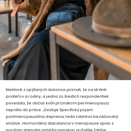
Niektoré z opýtaných dokonca priznali, že sa stránili
priateľov a rodiny, a jedna zo šiestich respondentiek
povedala, že občas kvôli príznakom perimenopauzy
neprišla do práce. „Existuje špecifický pojem
postmenopauzálna depresia, teda zdanlivo bezdôvodný
smútok. Hormonálna disbalancia v menopauze spolu s
pocitom starnutia prináša napokon aj ďalšie ľahšie