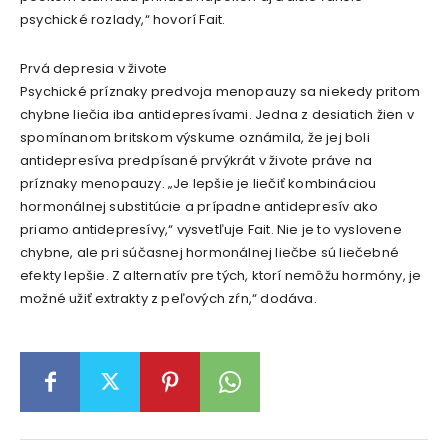
psychické rozlady,“ hovorí Fait.
Prvá depresia v živote
Psychické príznaky predvoja menopauzy sa niekedy pritom
chybne liečia iba antidepresívami. Jedna z desiatich žien v
spomínanom britskom výskume oznámila, že jej boli
antidepresíva predpísané prvýkrát v živote práve na
príznaky menopauzy. „Je lepšie je liečiť kombináciou
hormonálnej substitúcie a prípadne antidepresív ako
priamo antidepresívy,“ vysvetľuje Fait. Nie je to vyslovene
chybne, ale pri súčasnej hormonálnej liečbe sú liečebné
efekty lepšie. Z alternatív pre tých, ktorí nemôžu hormóny, je
možné užiť extrakty z peľových zŕn,“ dodáva.