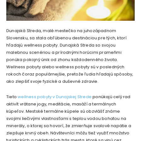
Dunajská Streda, malé mestečko na juhozápadnom
Slovensku, sa stala obľúbenou destináciou pre tých, ktorí
hľadajú wellness pobyty. Dunajská Streda so svojou
malebnou scenériou a prírodnými horúcimi prameňmi
ponúka pokojný únik od zhonu každodenného života.
Wellness pobyty alebo wellness pobyty sú v posledných
rokoch čoraz populárnejšie, pretože ľudia hľadajú spôsoby,
ako zlepšiť svoje fyzické a duševné zdravie.
Tieto
wellness pobyty v Dunajskej Strede
ponúkajú celý rad
aktivít vrátane jogy, meditácie, masáží a termálnych
kúpeľov. Mestské termálne kúpele sú obzvlášť známe
svojimi liečivými vlastnosťami s teplou vodou bohatou na
minerály, o ktorej sa hovorí, že zmierňuje svalové napätie a
zlepšuje krvný obeh. Návštevníci môžu tiež využiť množstvo
turistických a cyklistických trás mesta, ktoré sa vinú cez