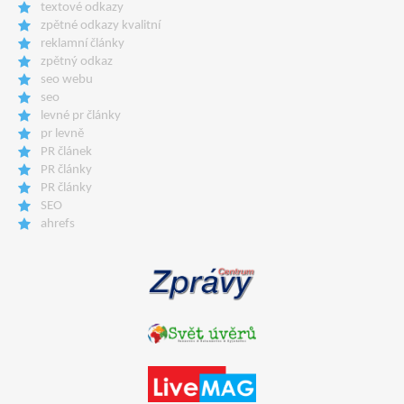
textové odkazy
zpětné odkazy kvalitní
reklamní články
zpětný odkaz
seo webu
seo
levné pr články
pr levně
PR článek
PR články
PR články
SEO
ahrefs