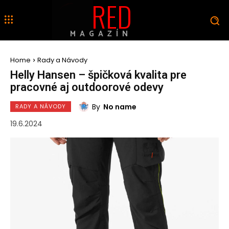
RED
MAGAZÍN
Home
Rady a Návody
Helly Hansen – špičková kvalita pre
pracovné aj outdoorové odevy
By
No name
RADY A NÁVODY
19.6.2024