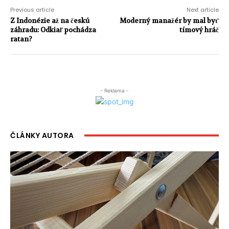
Previous article
Next article
Z Indonézie až na českú
Moderný manažér by mal byť
záhradu: Odkiaľ pochádza
tímový hráč
ratan?
- Reklama -
ČLÁNKY AUTORA