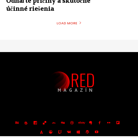
Odhaľte príčiny a skutočne
účinné riešenia
LOAD MORE
RED
MAGAZÍN