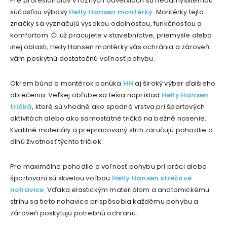
Pre profesionálov v rôznych odvetviach sú neodmysliteľnou
súčasťou výbavy
Helly Hansen montérky
. Montérky tejto
značky sa vyznačujú vysokou odolnosťou, funkčnosťou a
komfortom. Či už pracujete v stavebníctve, priemysle alebo
inej oblasti, Helly Hansen montérky vás ochránia a zároveň
vám poskytnú dostatočnú voľnosť pohybu.
Okrem búnd a montérok ponúka
HH
aj široký výber ďalšieho
oblečenia. Veľkej obľube sa tešia napríklad
Helly Hansen
tričká
, ktoré sú vhodné ako spodná vrstva pri športových
aktivitách alebo ako samostatné tričká na bežné nosenie.
Kvalitné materiály a prepracovaný strih zaručujú pohodlie a
dlhú životnosť týchto tričiek.
Pre maximálne pohodlie a voľnosť pohybu pri práci alebo
športovaní sú skvelou voľbou
Helly Hansen strečové
nohavice
. Vďaka elastickým materiálom a anatomickému
strihu sa tieto nohavice prispôsobia každému pohybu a
zároveň poskytujú potrebnú ochranu.