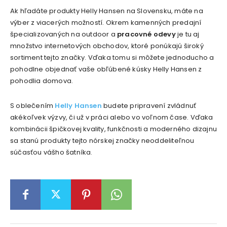
Ak hľadáte produkty Helly Hansen na Slovensku, máte na
výber z viacerých možností. Okrem kamenných predajní
špecializovaných na outdoor a
pracovné odevy
je tu aj
množstvo internetových obchodov, ktoré ponúkajú široký
sortiment tejto značky. Vďaka tomu si môžete jednoducho a
pohodlne objednať vaše obľúbené kúsky Helly Hansen z
pohodlia domova.
S oblečením
Helly Hansen
budete pripravení zvládnuť
akékoľvek výzvy, či už v práci alebo vo voľnom čase. Vďaka
kombinácii špičkovej kvality, funkčnosti a moderného dizajnu
sa stanú produkty tejto nórskej značky neoddeliteľnou
súčasťou vášho šatníka.