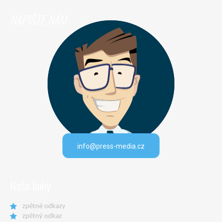
NAPIŠTE NÁM
info@press-media.cz
Naše linky
zpětné odkazy
zpětný odkaz