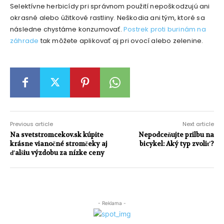
Selektívne herbicídy pri správnom použití nepoškodzujú ani
okrasné alebo úžitkové rastliny. Neškodia ani tým, ktoré sa
následne chystáme konzumovať.
Postrek proti burinám na
záhrade
tak môžete aplikovať aj pri ovocí alebo zelenine.
Previous article
Next article
Na svetstromcekov.sk kúpite
Nepodceňujte prilbu na
krásne vianočné stromčeky aj
bicykel: Aký typ zvoliť?
ďalšiu výzdobu za nízke ceny
- Reklama -