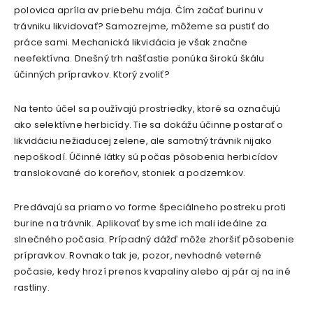
polovica apríla av priebehu mája. Čím začať burinu v
trávniku likvidovať? Samozrejme, môžeme sa pustiť do
práce sami. Mechanická likvidácia je však značne
neefektívna. Dnešný trh našťastie ponúka širokú škálu
účinných prípravkov. Ktorý zvoliť?
Na tento účel sa používajú prostriedky, ktoré sa označujú
ako selektívne herbicídy. Tie sa dokážu účinne postarať o
likvidáciu nežiaducej zelene, ale samotný trávnik nijako
nepoškodí. Účinné látky sú počas pôsobenia herbicídov
translokované do koreňov, stoniek a podzemkov.
Predávajú sa priamo vo forme špeciálneho postreku proti
burine na trávnik. Aplikovať by sme ich mali ideálne za
slnečného počasia. Prípadný dážď môže zhoršiť pôsobenie
prípravkov. Rovnako tak je, pozor, nevhodné veterné
počasie, kedy hrozí prenos kvapaliny alebo aj pár aj na iné
rastliny.