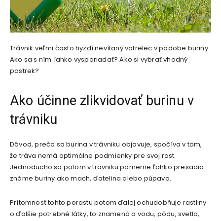
Trávnik veľmi často hyzdí nevítaný votrelec v podobe buriny.
Ako sa s ním ľahko vysporiadať? Ako si vybrať vhodný
postrek?
Ako účinne zlikvidovať burinu v
trávniku
Dôvod, prečo sa burina v trávniku objavuje, spočíva v tom,
že tráva nemá optimálne podmienky pre svoj rast.
Jednoducho sa potom v trávniku pomerne ľahko presadia
známe buriny ako mach, ďatelina alebo púpava.
Prítomnosť tohto porastu potom ďalej ochudobňuje rastliny
o ďalšie potrebné látky, to znamená o vodu, pôdu, svetlo,