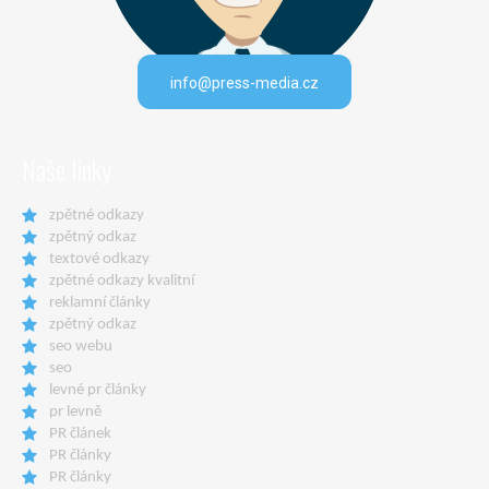
info@press-media.cz
Naše linky
zpětné odkazy
zpětný odkaz
textové odkazy
zpětné odkazy kvalitní
reklamní články
zpětný odkaz
seo webu
seo
levné pr články
pr levně
PR článek
PR články
PR články