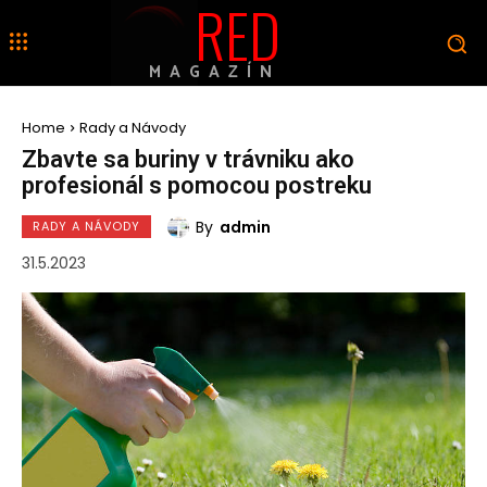
RED
MAGAZÍN
Home
Rady a Návody
Zbavte sa buriny v trávniku ako
profesionál s pomocou postreku
By
admin
RADY A NÁVODY
31.5.2023