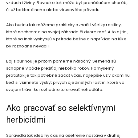
vzduch i živiny. Rovnako tak môže byť prenášačom chorôb,
či už bakteriálneho alebo vírusového pôvodu.
Ako burinu tak môžeme prakticky označiť všetky rastliny,
ktoré nechceme na svojej záhrade či dvore mať. A to aj tie,
ktoré sa inak vyskytujú v prírode bežne a napríklad na lúke
by rozhodne nevadili.
Boj s burinou je pritom pomerne náročný. Semená sú
schopné v pôde prežiť aj niekoľko rokov. Pomyselný
protiútok je tak potrebné začať včas, najlepšie už v okamihu,
keď si všimnete výskyt prvých ojedinelých rastlín, ktoré vo
svojom trávniku rozhodne tolerovať nehodláte.
Ako pracovať so selektívnymi
herbicídmi
Spravidla tak ideálny čas na ošetrenie nastáva v druhej