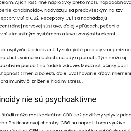
elom. Aj ich rastlinné náprotivky preto môžu napodobňov
benie kanabinoidov. Nadväzujú sa predovšetkým na tzv.
ceptory CB1 a CB2. Receptory CB1 sa nachádzajú
entrálnej nervovej sústave, ďalej v pľúcach, pečeni a
úvisí s imunitným systémom a krvotvornými bunkami.
tak ovplyvňujú prirodzené fyziologické procesy v organizm
ne chuti, vnímania bolesti, nálady a pamäti. Tým môžu aj
ozitívne pôsobiť na ľudské zdravie. Medzi ich účinky patrí
opnosť tlmenia bolesti, ďalej uvoľňovanie kŕčov, miernen
ra imunity či zníženie hladiny stresu.
noidy nie sú psychoaktívne
štúdií môže mať konkrétne CBD tiež pozitívny vplyv v príp
ebo Parkinsonovej choroby. CBG sa naproti tomu využíva
enie zápalov. CBN je známe svojimi sedatívnymi účinkami, 