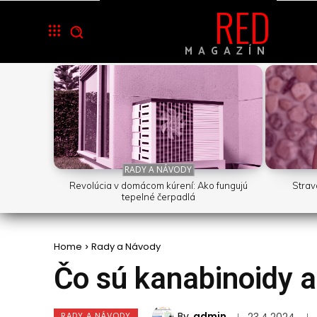
RED
MAGAZÍN
RADY A NÁVODY
Revolúcia v domácom kúrení: Ako fungujú
Strav
tepelné čerpadlá
Home
Rady a Návody
Čo sú kanabinoidy a
By
admin
RADY A NÁVODY