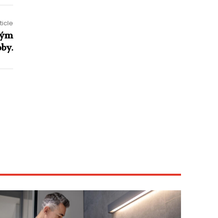
ticle
ným
by.