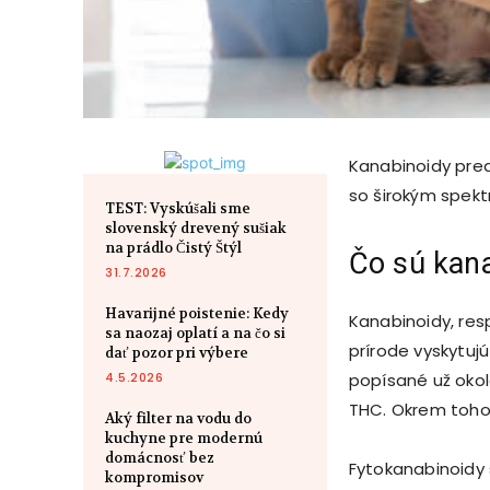
Kanabinoidy preds
so širokým spekt
TEST: Vyskúšali sme
slovenský drevený sušiak
na prádlo Čistý Štýl
Čo sú kana
31.7.2026
Havarijné poistenie: Kedy
Kanabinoidy, res
sa naozaj oplatí a na čo si
prírode vyskytuj
dať pozor pri výbere
4.5.2026
popísané už okol
THC. Okrem toho
Aký filter na vodu do
kuchyne pre modernú
domácnosť bez
Fytokanabinoidy 
kompromisov