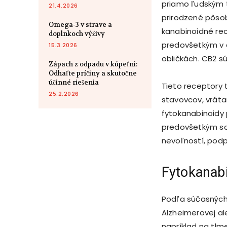
priamo ľudským t
21.4.2026
prirodzené pôso
Omega-3 v strave a
kanabinoidné re
doplnkoch výživy
predovšetkým v c
15.3.2026
obličkách. CB2 s
Zápach z odpadu v kúpeľni:
Odhaľte príčiny a skutočne
účinné riešenia
Tieto receptory 
25.2.2026
stavovcov, vráta
fytokanabinoidy p
predovšetkým sch
nevoľností, podpo
Fytokanabi
Podľa súčasných 
Alzheimerovej al
napríklad na tlm