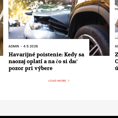
ADMIN
-
4.5.2026
A
Havarijné poistenie: Kedy sa
Z
naozaj oplatí a na čo si dať
O
pozor pri výbere
ú
LOAD MORE