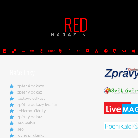
RED
MAGAZÍN
Naše linky
zpětné odkazy
zpětný odkaz
textové odkazy
zpětné odkazy kvalitní
reklamní články
zpětný odkaz
seo webu
seo
levné pr články