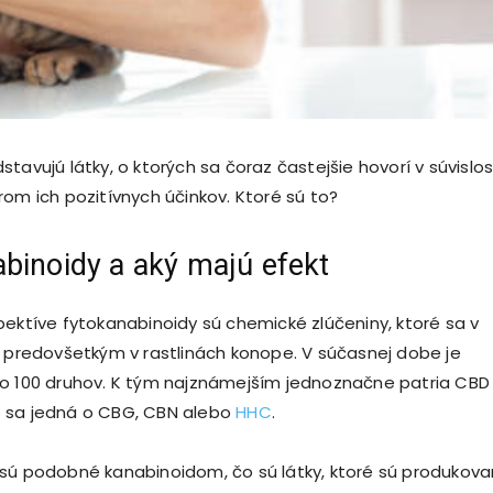
tavujú látky, o ktorých sa čoraz častejšie hovorí v súvislos
rom ich pozitívnych účinkov. Ktoré sú to?
binoidy a aký majú efekt
pektíve fytokanabinoidy sú chemické zlúčeniny, ktoré sa v
ú predovšetkým v rastlinách konope. V súčasnej dobe je
o 100 druhov. K tým najznámejším jednoznačne patria CBD
 sa jedná o CBG, CBN alebo
HHC
.
sú podobné kanabinoidom, čo sú látky, ktoré sú produkov