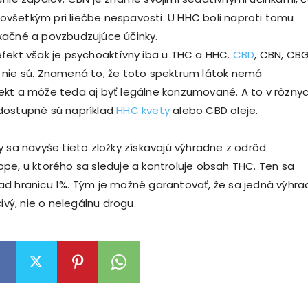
šetkým pri liečbe nespavosti. U HHC boli naproti tomu
xačné a povzbudzujúce účinky.
fekt však je psychoaktívny iba u THC a HHC.
CBD
, CBN, CB
 nie sú. Znamená to, že toto spektrum látok nemá
kt a môže teda aj byť legálne konzumované. A to v rôzny
dostupné sú napríklad
HHC kvety
alebo CBD oleje.
y sa navyše tieto zložky získavajú výhradne z odrôd
pe, u ktorého sa sleduje a kontroluje obsah THC. Ten sa
d hranicu 1%. Tým je možné garantovať, že sa jedná výhr
čivý, nie o nelegálnu drogu.