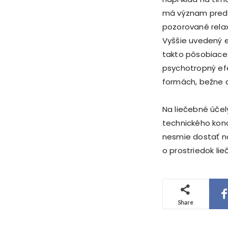
má význam predov
pozorované rela
Vyššie uvedený e
takto pôsobiace
psychotropný efe
formách, bežne 
Na liečebné účel
technického kono
nesmie dostať na
o prostriedok lie
Share