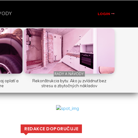
VODY
LOGIN
RADY A NÁVODY
j oplatí a
Rekonštrukcia bytu: Ako ju zvládnuť bez
ere
stresu a zbytočných nákladov
REDAKCE DOPORUČUJE