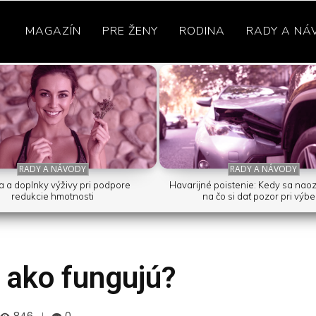
MAGAZÍN
PRE ŽENY
RODINA
RADY A NÁ
RADY A NÁVODY
RADY A NÁVODY
a a doplnky výživy pri podpore
Havarijné poistenie: Kedy sa naoza
redukcie hmotnosti
na čo si dať pozor pri výb
 ako fungujú?