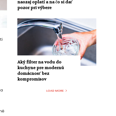
naozaj oplatí a na čo si dať
pozor pri výbere
ti
Aký filter na vodu do
kuchyne pre modernú
domácnosť bez
kompromisov
 a
LOAD MORE
ané