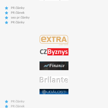
PR články
PR článek
seo pr články
PR články
PR články
PR článek