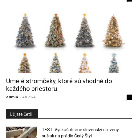
Umelé stromčeky, ktoré sú vhodné do
každého priestoru
admin
-
4.8.2024
0
Už jste četli...
TEST: Vyskúšali sme slovenský drevený
sušiak na prádlo Čistý Štýl