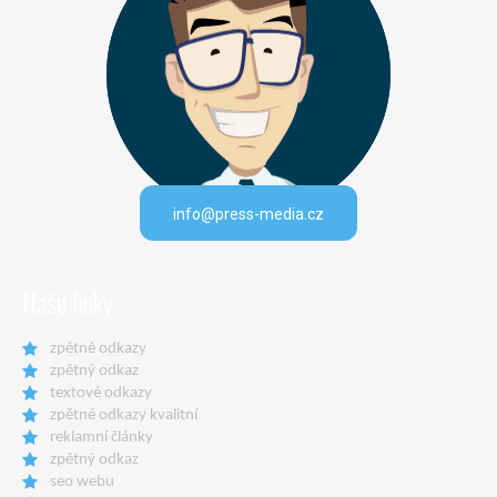
info@press-media.cz
Naše linky
zpětné odkazy
zpětný odkaz
textové odkazy
zpětné odkazy kvalitní
reklamní články
zpětný odkaz
seo webu