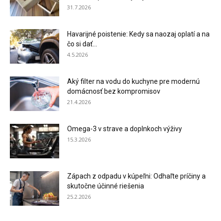
31.7.2026
Havarijné poistenie: Kedy sa naozaj oplatí a na
čo si dať...
4.5.2026
Aký filter na vodu do kuchyne pre modernú
domácnosť bez kompromisov
21.4.2026
Omega-3 v strave a doplnkoch výživy
15.3.2026
Zápach z odpadu v kúpeľni: Odhaľte príčiny a
skutočne účinné riešenia
25.2.2026