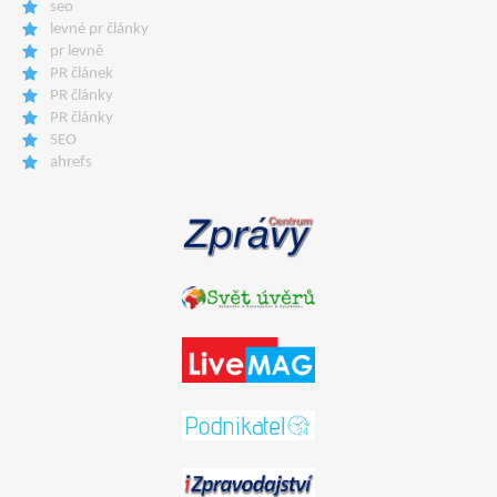
seo
levné pr články
pr levně
PR článek
PR články
PR články
SEO
ahrefs