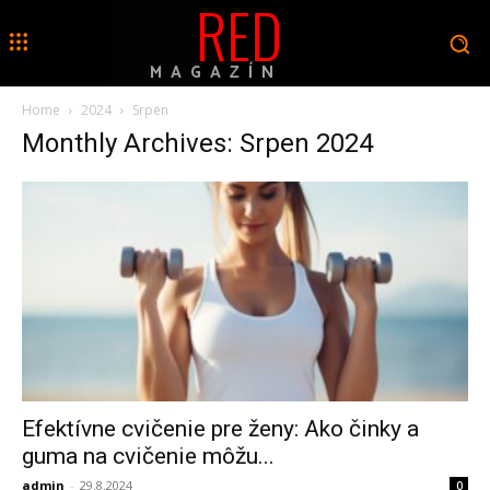
RED
MAGAZÍN
Home
2024
Srpen
Monthly Archives: Srpen 2024
Efektívne cvičenie pre ženy: Ako činky a
guma na cvičenie môžu...
admin
-
29.8.2024
0