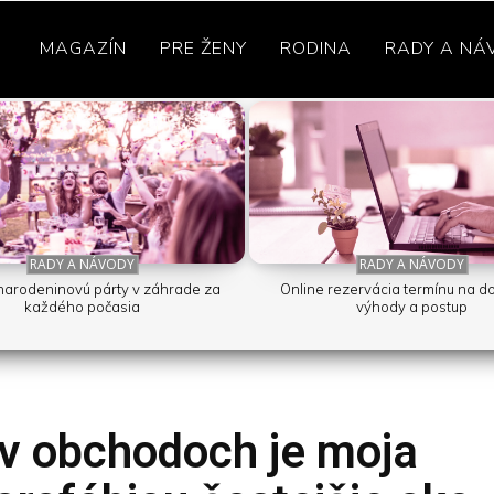
MAGAZÍN
PRE ŽENY
RODINA
RADY A NÁ
RADY A NÁVODY
RADY A NÁVODY
 narodeninovú párty v záhrade za
Online rezervácia termínu na d
každého počasia
výhody a postup
v obchodoch je moja