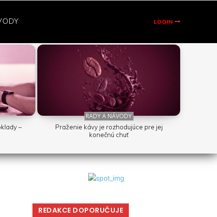
VODY
LOGIN
RADY A NÁVODY
oklady –
Praženie kávy je rozhodujúce pre jej
konečnú chuť
REDAKCE DOPORUČUJE