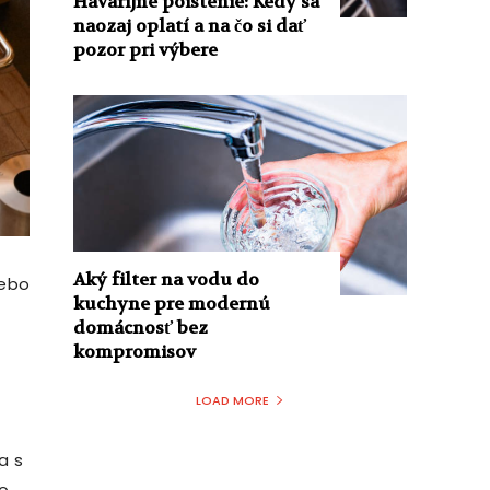
Havarijné poistenie: Kedy sa
naozaj oplatí a na čo si dať
pozor pri výbere
Aký filter na vodu do
lebo
kuchyne pre modernú
domácnosť bez
kompromisov
LOAD MORE
a s
o