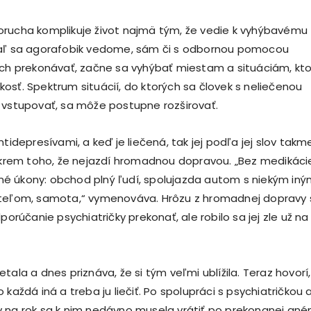
rucha komplikuje život najmä tým, že vedie k vyhýbavému
iaľ sa agorafobik vedome, sám či s odbornou pomocou
ach prekonávať, začne sa vyhýbať miestam a situáciám, kt
osť. Spektrum situácií, do ktorých sa človek s neliečenou
 vstupovať, sa môže postupne rozširovať.
ntidepresívami, a keď je liečená, tak jej podľa jej slov takm
 okrem toho, že nejazdí hromadnou dopravou. „Bez medikáci
é úkony: obchod plný ľudí, spolujazda autom s niekým in
ateľom, samota,“ vymenováva. Hrôzu z hromadnej dopravy 
dporúčanie psychiatričky prekonať, ale robilo sa jej zle už na
tala a dnes priznáva, že si tým veľmi ublížila. Teraz hovorí,
 každá iná a treba ju liečiť. Po spolupráci s psychiatričkou 
 na rok sa k nim nedávno musela vrátiť po prekonanej aném