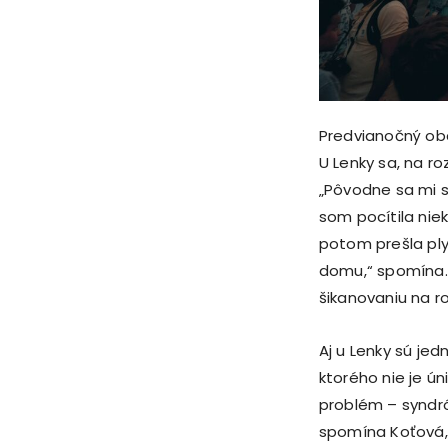
Predvianočný ob
U Lenky sa, na ro
„Pôvodne sa mi sp
som pocítila niek
potom prešla ply
domu,“ spomína. M
šikanovaniu na r
Aj u Lenky sú je
ktorého nie je ú
problém – syndró
spomína Koťová, 