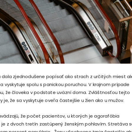
 dala zjednodušene popísať ako strach z určitých miest a
 sa vyskytuje spolu s panickou poruchou. V krajnom prípade
u, že človeka v podstate uväzní doma. Zvláštnosťou tejto
 je, že sa vyskytuje oveľa častejšie u žien ako u mužov.
vádzajú, že počet pacientov, u ktorých je agorafóbia
 je z dvoch tretín zastúpený ženským pohlavím. Stretáva s
edem percent populácie. „Ženy všeobecne trpia častejšie ak