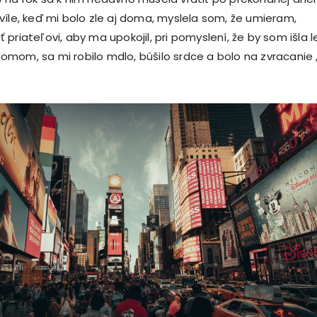
víle, keď mi bolo zle aj doma, myslela som, že umieram,
priateľovi, aby ma upokojil, pri pomyslení, že by som išla l
mom, sa mi robilo mdlo, búšilo srdce a bolo na zvracanie ,