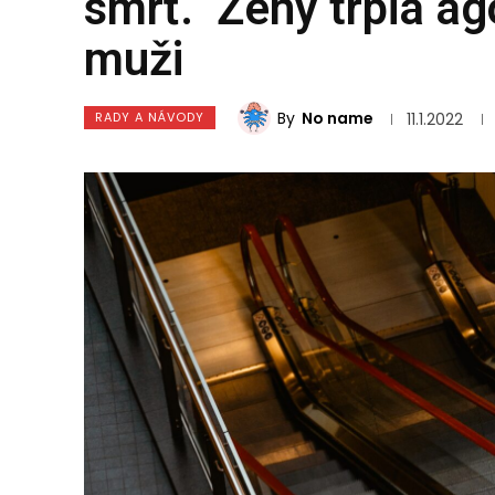
smrť.“ Ženy trpia a
muži
By
No name
RADY A NÁVODY
11.1.2022