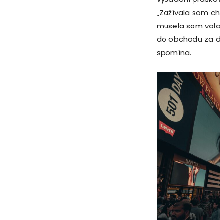
„Zažívala som ch
musela som volať 
do obchodu za do
spomína.