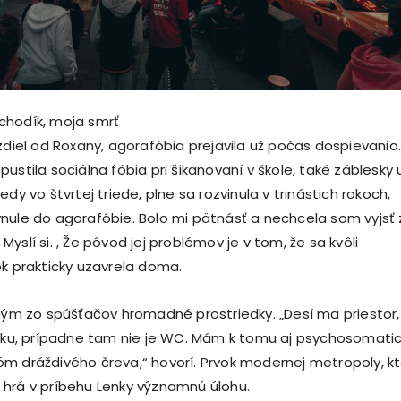
chodík, moja smrť
zdiel od Roxany, agorafóbia prejavila už počas dospievania.
ustila sociálna fóbia pri šikanovaní v škole, také záblesky 
edy vo štvrtej triede, plne sa rozvinula v trinástich rokoch,
nule do agorafóbie. Bolo mi pätnásť a nechcela som vyjsť 
yslí si. , Že pôvod jej problémov je v tom, že sa kvôli
ok prakticky uzavrela doma.
dným zo spúšťačov hromadné prostriedky. „Desí ma priestor,
niku, prípadne tam nie je WC. Mám k tomu aj psychosomati
m dráždivého čreva,“ hovorí. Prvok modernej metropoly, kt
hrá v príbehu Lenky významnú úlohu.