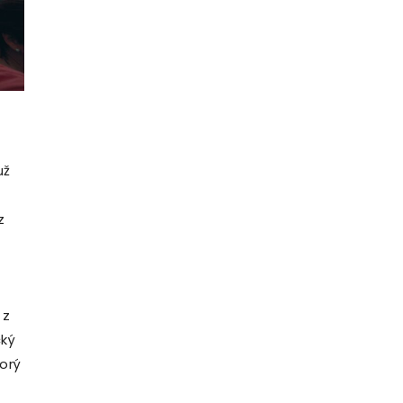
už
z
 z
cký
orý