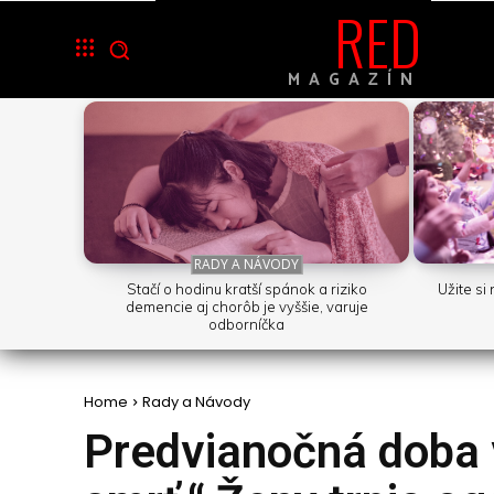
RED
MAGAZÍN
RADY A NÁVODY
Stačí o hodinu kratší spánok a riziko
Užite si
demencie aj chorôb je vyššie, varuje
odborníčka
Home
Rady a Návody
Predvianočná doba 