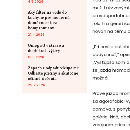
4.5.2026
muži takzvanými 
Aký filter na vodu do
pravdepodobnosťo
kuchyne pre modernú
domácnosť bez
rolu hrá genetik
kompromisov
hovorí na tému 
21.4.2026
Omega-3 v strave a
„Pri ceste autob
doplnkoch výživy
dodýchnuť,“ opi
15.3.2026
„Vystúpila som a
Zápach z odpadu v kúpeľni:
že jazda hromadn
Odhaľte príčiny a skutočne
možná.
účinné riešenia
25.2.2026
Práve jazda hro
sa agorafobici v
domova, z pohyb
galérie, kiná, o
verejnom priesto