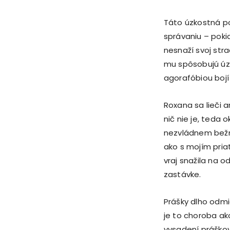
Táto úzkostná po
správaniu – pok
nesnaží svoj str
mu spôsobujú úzk
agorafóbiou bojí
Roxana sa lieči a
nič nie je, teda
nezvládnem bežn
ako s mojím pri
vraj snažila na o
zastávke.
Prášky dlho odmie
je to choroba ako
vysadení práškov