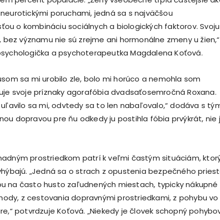
neurotickými poruchami, jedná sa s najväčšou
u o kombináciu sociálnych a biologických faktorov. Svoju
a, bez významu nie sú zrejme ani hormonálne zmeny u žien,“
psychologička a psychoterapeutka Magdalena Koťová.
usom sa mi urobilo zle, bolo mi horúco a nemohla som
suje svoje príznaky agorafóbia dvadsaťosemročná Roxana.
 uľavilo sa mi, odvtedy sa to len nabaľovalo,“ dodáva s tý
ou dopravou pre ňu odkedy ju postihla fóbia prvýkrát, nie 
madným prostriedkom patrí k veľmi častým situáciám, kto
yhýbajú. „Jedná sa o strach z opustenia bezpečného pries
u na často husto zaľudnených miestach, typicky nákupné
bchody, z cestovania dopravnými prostriedkami, z pohybu vo
re,“ potvrdzuje Koťová. „Niekedy je človek schopný pohybo