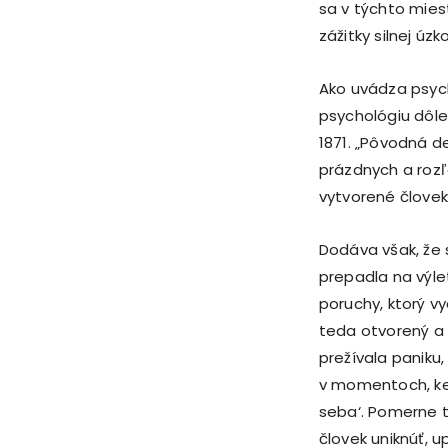
sa v týchto mies
zážitky silnej úz
Ako uvádza psych
psychológiu dôle
1871. „Pôvodná de
prázdnych a rozľ
vytvorené človek
Dodáva však, že s
prepadla na výle
poruchy, ktorý v
teda otvorený a r
prežívala panik
v momentoch, keď
seba‘. Pomerne t
človek uniknúť, u