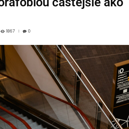
gorafóbiou častejšie ako
1867
0