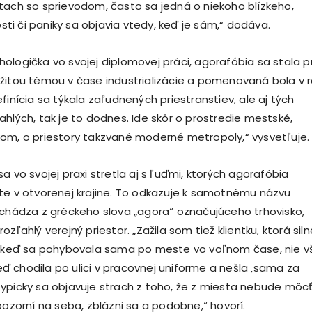
tach so sprievodom, často sa jedná o niekoho blízkeho,
kosti či paniky sa objavia vtedy, keď je sám,“ dodáva.
ologička vo svojej diplomovej práci, agorafóbia sa stala p
žitou témou v čase industrializácie a pomenovaná bola v 
finícia sa týkala zaľudnených priestranstiev, ale aj tých
ahlých, tak je to dodnes. Ide skôr o prostredie mestské,
om, o priestory takzvané moderné metropoly,“ vysvetľuje.
a vo svojej praxi stretla aj s ľuďmi, ktorých agorafóbia
te v otvorenej krajine. To odkazuje k samotnému názvu
ychádza z gréckeho slova „agora“ označujúceho trhovisko,
ozľahlý verejný priestor. „Zažila som tiež klientku, ktorá siln
u, keď sa pohybovala sama po meste vo voľnom čase, nie v
 chodila po ulici v pracovnej uniforme a nešla ‚sama za
ypicky sa objavuje strach z toho, že z miesta nebude môc
pozorní na seba, zblázni sa a podobne,“ hovorí.