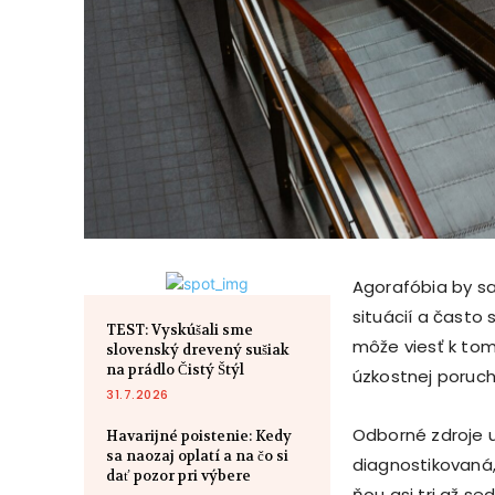
Agorafóbia by sa
situácií a často
TEST: Vyskúšali sme
môže viesť k tom
slovenský drevený sušiak
na prádlo Čistý Štýl
úzkostnej poruchy
31.7.2026
Odborné zdroje u
Havarijné poistenie: Kedy
sa naozaj oplatí a na čo si
diagnostikovaná,
dať pozor pri výbere
ňou asi tri až s