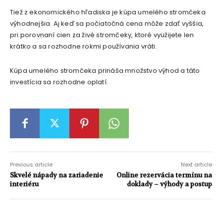
Tiež z ekonomického hľadiska je kúpa umelého stromčeka
výhodnejšia. Aj keď sa počiatočná cena môže zdať vyššia,
pri porovnaní cien za živé stromčeky, ktoré využijete len
krátko a sa rozhodne rokmi používania vráti.
Kúpa umelého stromčeka prináša množstvo výhod a táto
investícia sa rozhodne oplatí.
Previous article
Next article
Skvelé nápady na zariadenie
Online rezervácia termínu na
interiéru
doklady – výhody a postup