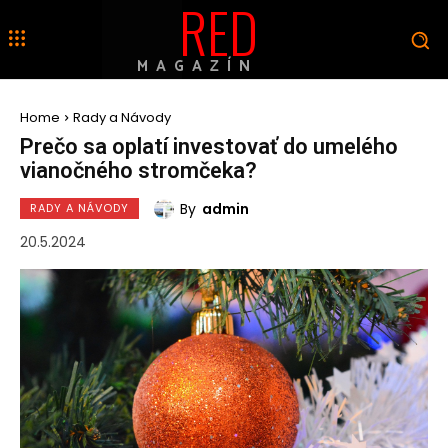
RED
MAGAZÍN
Home
Rady a Návody
Prečo sa oplatí investovať do umelého
vianočného stromčeka?
By
admin
RADY A NÁVODY
20.5.2024