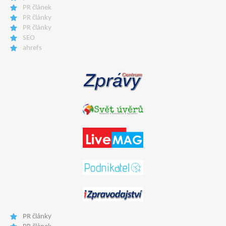
PR článek
PR články
PR články
SEO
ahrefs
PR články