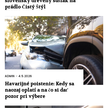
slovenský drevený sušiak na
prádlo Čistý Štýl
ADMIN
-
4.5.2026
Havarijné poistenie: Kedy sa
naozaj oplatí a na čo si dať
pozor pri výbere