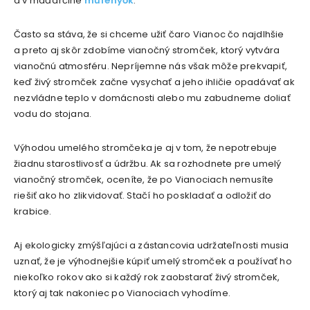
a v maďarčine
műfenyők
.
Často sa stáva, že si chceme užiť čaro Vianoc čo najdlhšie
a preto aj skôr zdobíme vianočný stromček, ktorý vytvára
vianočnú atmosféru. Nepríjemne nás však môže prekvapiť,
keď živý stromček začne vysychať a jeho ihličie opadávať ak
nezvládne teplo v domácnosti alebo mu zabudneme doliať
vodu do stojana.
Výhodou umelého stromčeka je aj v tom, že nepotrebuje
žiadnu starostlivosť a údržbu. Ak sa rozhodnete pre umelý
vianočný stromček, oceníte, že po Vianociach nemusíte
riešiť ako ho zlikvidovať. Stačí ho poskladať a odložiť do
krabice.
Aj ekologicky zmýšľajúci a zástancovia udržateľnosti musia
uznať, že je výhodnejšie kúpiť umelý stromček a používať ho
niekoľko rokov ako si každý rok zaobstarať živý stromček,
ktorý aj tak nakoniec po Vianociach vyhodíme.