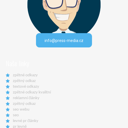
info@press-media.cz
Naše linky
zpětné odkazy
zpětný odkaz
textové odkazy
zpětné odkazy kvalitní
reklamní články
zpětný odkaz
seo webu
seo
levné pr články
pr levně