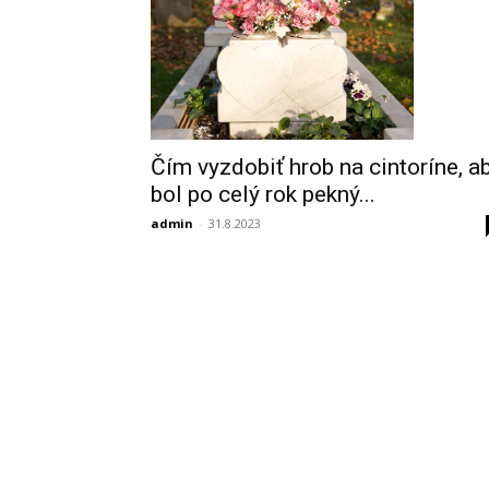
Čím vyzdobiť hrob na cintoríne, a
bol po celý rok pekný...
admin
-
31.8.2023