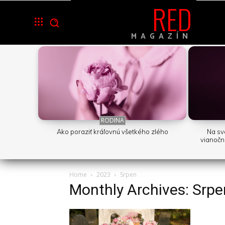
RED
MAGAZÍN
RODINA
Ako poraziť kráľovnú všetkého zlého
Na sv
vianočn
Home
2023
Srpen
Monthly Archives: Srp