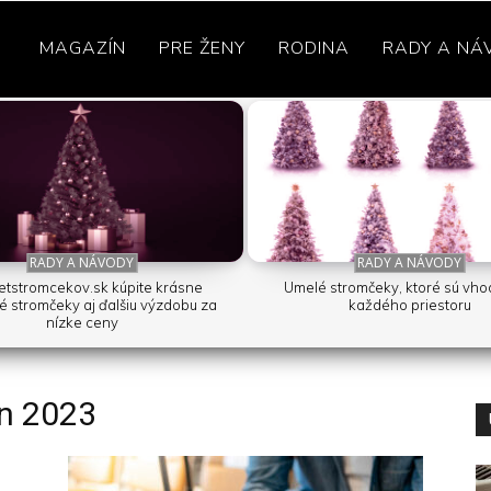
MAGAZÍN
PRE ŽENY
RODINA
RADY A NÁ
RADY A NÁVODY
RADY A NÁVODY
etstromcekov.sk kúpite krásne
Umelé stromčeky, ktoré sú vh
é stromčeky aj ďalšiu výzdobu za
každého priestoru
nízke ceny
en 2023