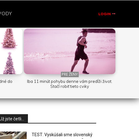
VODY
LOGIN
PRE ŽENY
odné do
Iba 11 minút pohybu denne vám predĺži život.
Stačí robiť tieto cviky
Už jste četli...
TEST: Vyskúšali sme slovenský