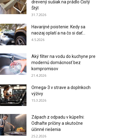
drevený sušiak na prádlo Čistý
Štýl
31.7.2026
Havarijné poistenie: Kedy sa
naozaj oplatí a na čo si dať...
4.5.2026
Aký filter na vodu do kuchyne pre
modernú domácnosť bez
kompromisov
21.4.2026
Omega-3 v strave a doplnkoch
výživy
15.3.2026
Zápach z odpadu v kúpeľni:
Odhaľte príčiny a skutočne
účinné riešenia
25.2.2026