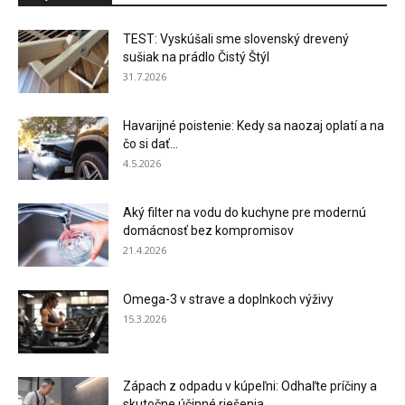
TEST: Vyskúšali sme slovenský drevený
sušiak na prádlo Čistý Štýl
31.7.2026
Havarijné poistenie: Kedy sa naozaj oplatí a na
čo si dať...
4.5.2026
Aký filter na vodu do kuchyne pre modernú
domácnosť bez kompromisov
21.4.2026
Omega-3 v strave a doplnkoch výživy
15.3.2026
Zápach z odpadu v kúpeľni: Odhaľte príčiny a
skutočne účinné riešenia