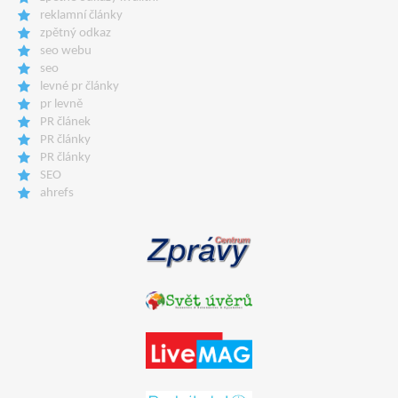
reklamní články
zpětný odkaz
seo webu
seo
levné pr články
pr levně
PR článek
PR články
PR články
SEO
ahrefs