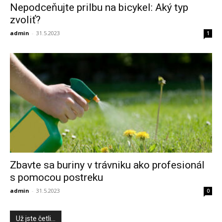
Nepodceňujte prilbu na bicykel: Aký typ
zvoliť?
admin
-
31.5.2023
1
Zbavte sa buriny v trávniku ako profesionál
s pomocou postreku
admin
-
31.5.2023
0
Už jste četli...