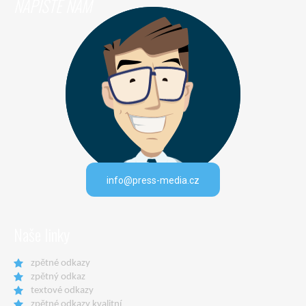
NAPIŠTE NÁM
info@press-media.cz
Naše linky
zpětné odkazy
zpětný odkaz
textové odkazy
zpětné odkazy kvalitní