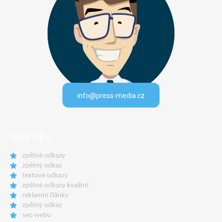
info@press-media.cz
Naše linky
zpětné odkazy
zpětný odkaz
textové odkazy
zpětné odkazy kvalitní
reklamní články
zpětný odkaz
seo webu