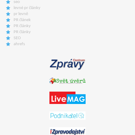
seo
levné pr články
pr levně
PR článek
PR články
PR články
SEO
ahrefs