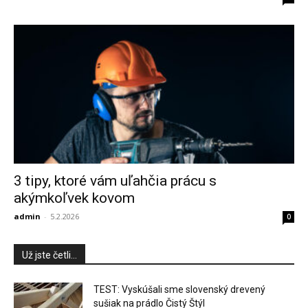
3 tipy, ktoré vám uľahčia prácu s
akýmkoľvek kovom
admin
-
5.2.2026
0
Už jste četli...
TEST: Vyskúšali sme slovenský drevený
sušiak na prádlo Čistý Štýl