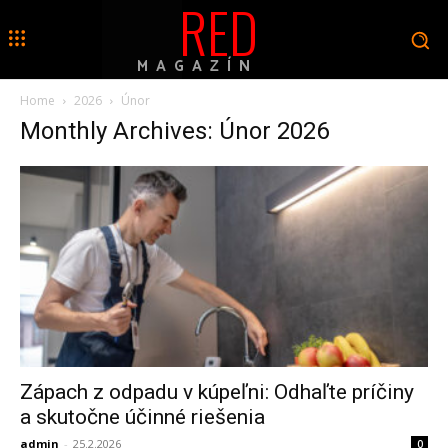
RED
MAGAZÍN
Home
2026
Únor
Monthly Archives: Únor 2026
Zápach z odpadu v kúpeľni: Odhaľte príčiny
a skutočne účinné riešenia
admin
-
25.2.2026
0