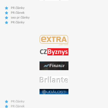
PR články
PR článek
seo pr články
PR články
PR články
PR článek