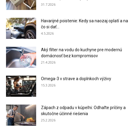
31.7.2026
Havarijné poistenie: Kedy sa naozaj oplatí a na
čo si dať...
4.5.2026
Aký filter na vodu do kuchyne pre modernú
domácnosť bez kompromisov
21.4.2026
Omega-3 v strave a doplnkoch výživy
15.3.2026
Zápach z odpadu v kúpeľni: Odhaľte príčiny a
skutočne účinné riešenia
25.2.2026